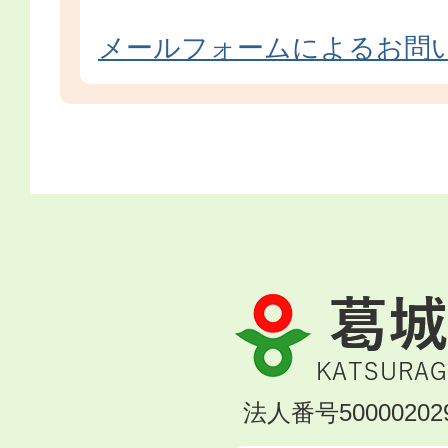
メールフォームによるお問
葛
城
市
KATSURAGI
法人番号500002029
CITY