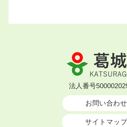
葛
城
市
KATSURAGI
法人番号500002029
CITY
お問い合わ
サイトマッ