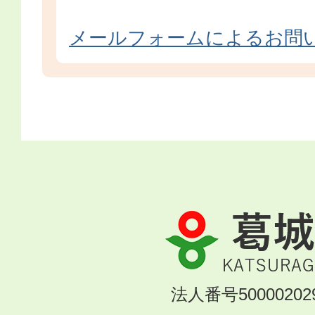
メールフォームによるお問
葛
城
市
KATSURAGI
法人番号500002029
CITY