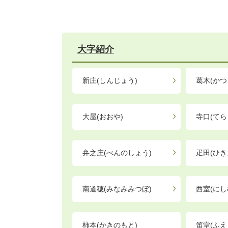
大字紹介
新庄(しんじょう)
葛木(かつ
大屋(おおや)
寺口(てら
弁之庄(べんのしょう)
疋田(ひき
南道穂(みなみみつぼ)
西室(にし
柿本(かきのもと)
笛堂(ふえ