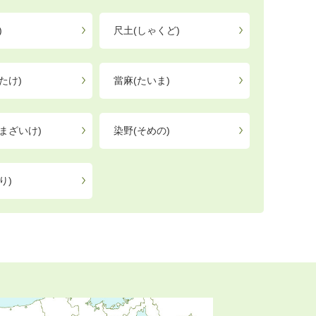
)
尺土(しゃくど)
たけ)
當麻(たいま)
まざいけ)
染野(そめの)
り)