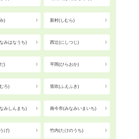
み)
新村(しむら)
なみはなうち)
西辻(にしつじ)
だ)
平岡(ひらおか)
むろ)
笛吹(ふえふき)
なみしんまち)
南今市(みなみいまいち)
うげ)
竹内(たけのうち)