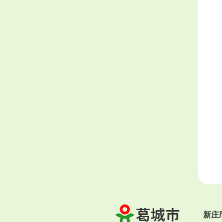
葛
新庄
城