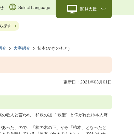
せ
Select Language
閲覧支援
ら探す
紹介
大字紹介
柿本(かきのもと)
更新日：2021年03月01日
高の歌人と言われ、和歌の祖（ 歌聖）と仰がれた柿本人麻
があった」ので、「柿の木の下」から「柿本」となったと
ことを意味している『垣下（かきのもと）』」ではないか