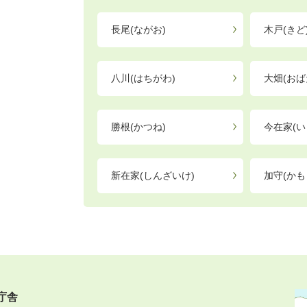
長尾(ながお)
木戸(きど
八川(はちがわ)
大畑(おば
勝根(かつね)
今在家(い
新在家(しんざいけ)
加守(かも
庁舎