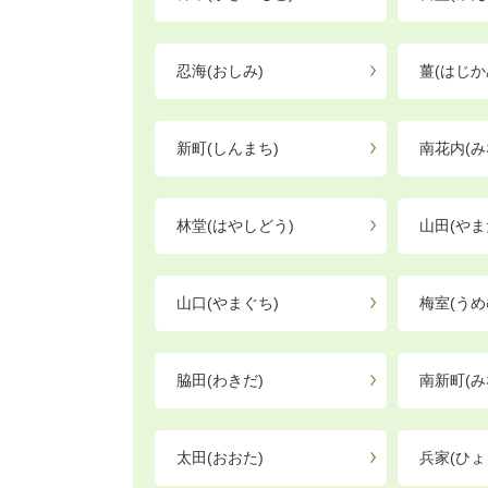
忍海(おしみ)
薑(はじか
新町(しんまち)
南花内(み
林堂(はやしどう)
山田(やま
山口(やまぐち)
梅室(うめ
脇田(わきだ)
南新町(み
太田(おおた)
兵家(ひょ