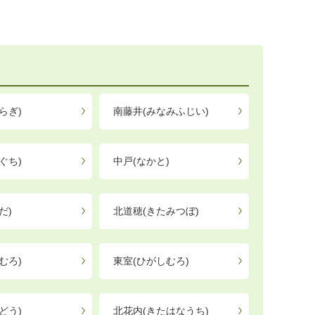
らぎ)
南藤井(みなみふじい)
ぐち)
中戸(なかと)
だ)
北道穂(きたみつぼ)
むろ)
東室(ひがしむろ)
どう)
北花内(きたはなうち)