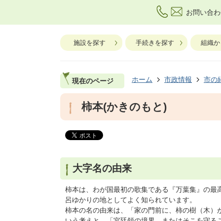
お問い合わ
施設を探す
手続きを探す
組織か
ホーム
市政情報
市の
現在のページ
柿本(かきのもと)
大字名の由来
柿本は、わが国最初の歌集である『万葉集』の最
呂ゆかりの地としてよく知られています。
柿本の名の由来は、「家の門前に、柿の樹（木）
いう考えと、「宮廷領の境界、またはそこを守る