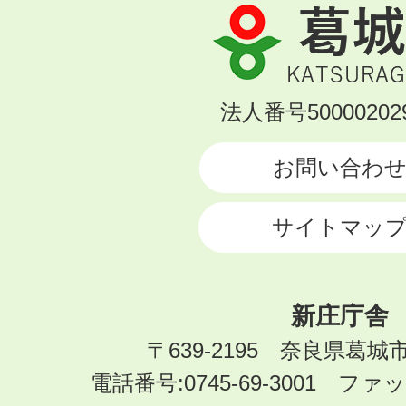
葛
城
市
KATSURAGI
法人番号500002029
CITY
お問い合わ
サイトマッ
新庄庁舎
〒639-2195 奈良県葛城
電話番号:0745-69-3001 ファック