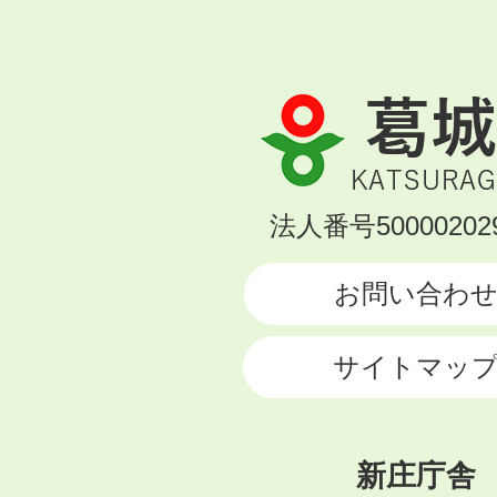
葛
城
市
KATSURAGI
法人番号500002029
CITY
お問い合わ
サイトマッ
新庄庁舎