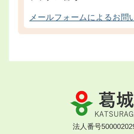
メールフォームによるお問
葛
城
市
KATSURAGI
法人番号500002029
CITY