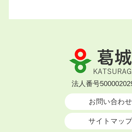
葛
城
市
KATSURAGI
法人番号500002029
CITY
お問い合わ
サイトマッ