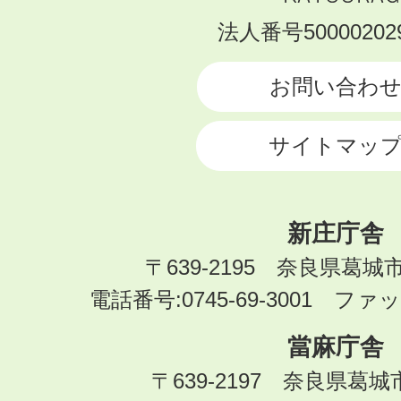
KATSURAGI
法人番号500002029
CITY
お問い合わ
サイトマッ
新庄庁舎
〒639-2195 奈良県葛城
電話番号:0745-69-3001 ファック
當麻庁舎
〒639-2197 奈良県葛