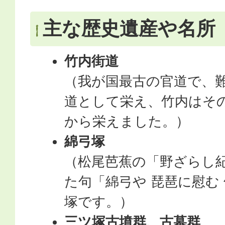
主な歴史遺産や名所
竹内街道
（我が国最古の官道で、
道として栄え、竹内はそ
から栄えました。）
綿弓塚
（松尾芭蕉の「野ざらし
た句「綿弓や 琵琶に慰む
塚です。）
三ツ塚古墳群、古墓群