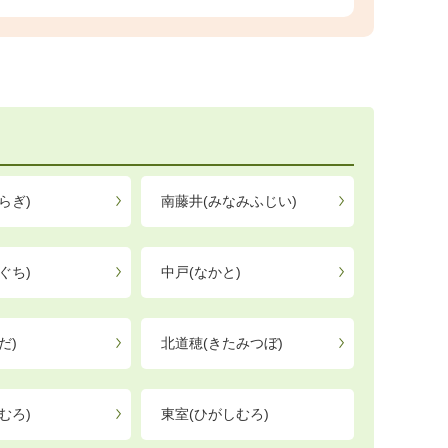
らぎ)
南藤井(みなみふじい)
ぐち)
中戸(なかと)
だ)
北道穂(きたみつぼ)
むろ)
東室(ひがしむろ)