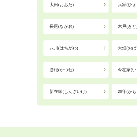
太田(おおた)
兵家(ひょ
長尾(ながお)
木戸(きど
八川(はちがわ)
大畑(おば
勝根(かつね)
今在家(い
新在家(しんざいけ)
加守(かも