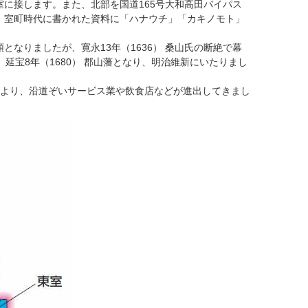
に接します。また、北部を国道165号大和高田バイパス
、室町時代に書かれた資料に「ハナウチ」「カキノモト」
なりましたが、寛永13年（1636） 桑山氏の断絶で幕
、延宝8年（1680） 郡山藩となり、明治維新にいたりまし
とにより、沿道ぞいサービス業や飲食店などが進出してきまし