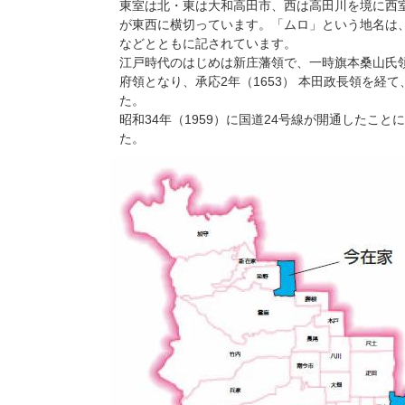
東室は北・東は大和高田市、西は高田川を境に西室
が東西に横切っています。「ムロ」という地名は
などとともに記されています。
江戸時代のはじめは新庄藩領で、一時旗本桑山氏領と
府領となり、承応2年（1653） 本田政長領を経て
た。
昭和34年（1959）に国道24号線が開通したこ
た。