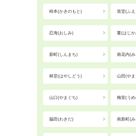
柿本(かきのもと)
笛堂(ふえ
忍海(おしみ)
薑(はじか
新町(しんまち)
南花内(み
林堂(はやしどう)
山田(やま
山口(やまぐち)
梅室(うめ
脇田(わきだ)
南新町(み