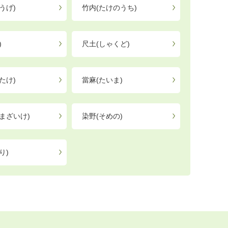
うげ)
竹内(たけのうち)
)
尺土(しゃくど)
たけ)
當麻(たいま)
まざいけ)
染野(そめの)
り)