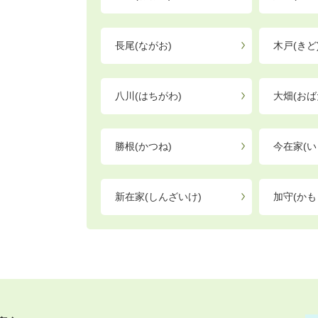
長尾(ながお)
木戸(きど
八川(はちがわ)
大畑(おば
勝根(かつね)
今在家(い
新在家(しんざいけ)
加守(かも