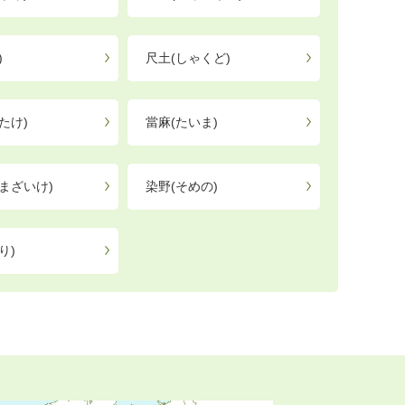
)
尺土(しゃくど)
たけ)
當麻(たいま)
まざいけ)
染野(そめの)
り)