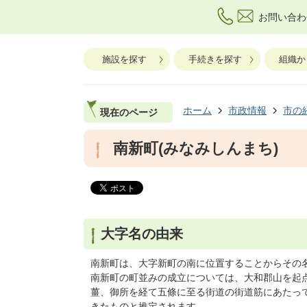
お問い合わ
施設を探す
手続きを探す
組織か
ホーム
市政情報
市の
現在のページ
南新町(みなみしんまち)
大字名の由来
南新町は、大字新町の南に位置することからその
南新町の町並みの成立については、大和郡山を起
薑、御所を経て五條に至る街道の街道筋にあたっ
きたものと推定されます。