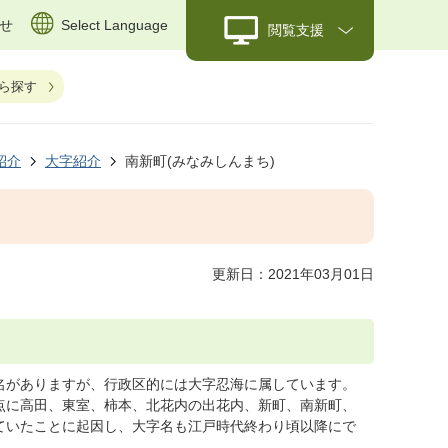
せ
Select Language
閲覧支援
ら探す
紹介
大字紹介
南新町(みなみしんまち)
更新日：2021年03月01日
名がありますが、行政区的には大字忍海に属しています。
点に高田、東室、柿本、北花内の出花内、新町、南新町、
ていたことに起因し、大字名も江戸時代終わり頃以降にで