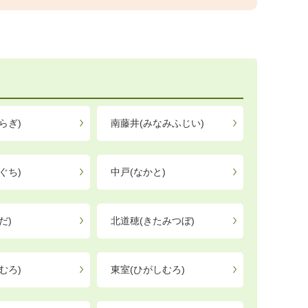
らぎ)
南藤井(みなみふじい)
ぐち)
中戸(なかと)
だ)
北道穂(きたみつぼ)
むろ)
東室(ひがしむろ)