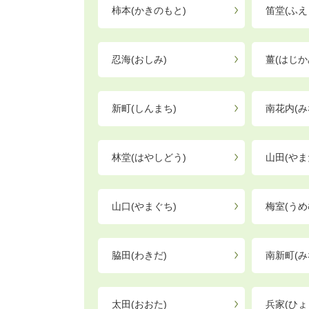
柿本(かきのもと)
笛堂(ふえ
忍海(おしみ)
薑(はじか
新町(しんまち)
南花内(み
林堂(はやしどう)
山田(やま
山口(やまぐち)
梅室(うめ
脇田(わきだ)
南新町(み
太田(おおた)
兵家(ひょ