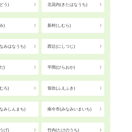
どう)
北花内(きたはなうち)
み)
新村(しむら)
なみはなうち)
西辻(にしつじ)
だ)
平岡(ひらおか)
むろ)
笛吹(ふえふき)
なみしんまち)
南今市(みなみいまいち)
うげ)
竹内(たけのうち)