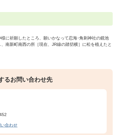
神様に祈願したところ、願いかなって忍海･角刺神社の鏡池
、南新町南西の所［現在、JR線の踏切横］に松を植えたと
するお問い合わせ先
452
問い合わせ