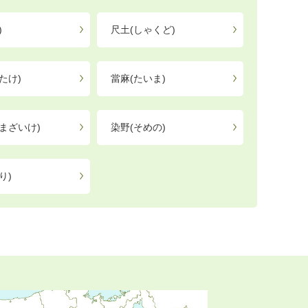
)
尺土(しゃくど)
たけ)
當麻(たいま)
まざいけ)
染野(そめの)
り)