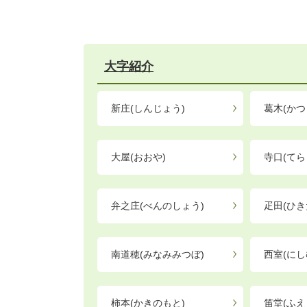
大字紹介
新庄(しんじょう)
葛木(かつ
大屋(おおや)
寺口(てら
弁之庄(べんのしょう)
疋田(ひき
南道穂(みなみみつぼ)
西室(にし
柿本(かきのもと)
笛堂(ふえ