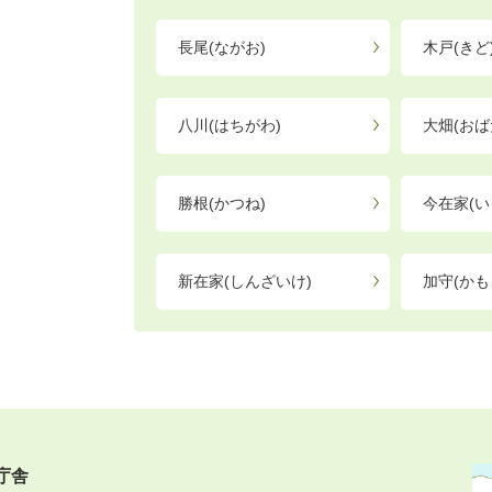
長尾(ながお)
木戸(きど
八川(はちがわ)
大畑(おば
勝根(かつね)
今在家(い
新在家(しんざいけ)
加守(かも
庁舎