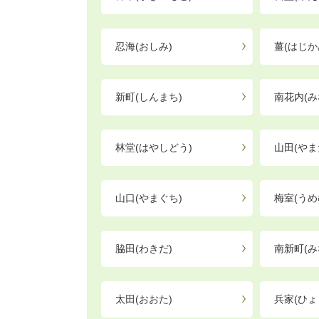
忍海(おしみ)
薑(はじか
新町(しんまち)
南花内(み
林堂(はやしどう)
山田(やま
山口(やまぐち)
梅室(うめ
脇田(わきだ)
南新町(み
太田(おおた)
兵家(ひょ