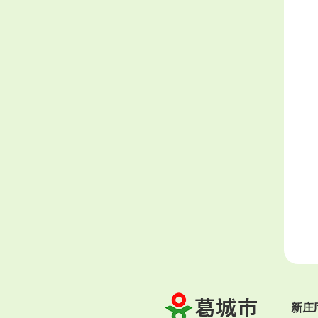
葛
新庄
城