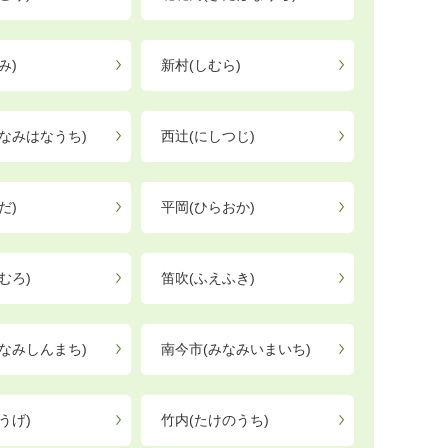
み)
新村(しむら)
なみはなうち)
西辻(にしつじ)
だ)
平岡(ひらおか)
むろ)
笛吹(ふえふき)
なみしんまち)
南今市(みなみいまいち)
うげ)
竹内(たけのうち)