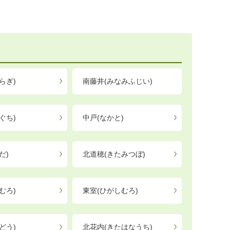
らぎ)
南藤井(みなみふじい)
ぐち)
中戸(なかと)
だ)
北道穂(きたみつぼ)
むろ)
東室(ひがしむろ)
どう)
北花内(きたはなうち)