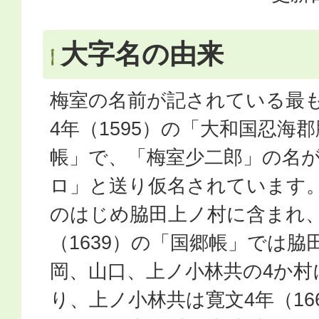
大字名の由来
梅室の名前が記されている最
4年（1595）の「大和国忍海
帳」で、「梅室少二郎」の名
ロ」と送り仮名されています
のはじめ脇田上ノ村に含まれ、
（1639）の「国郷帳」では
岡、山口、上ノ小林共の4か村
り、上ノ小林共は寛文4年（16