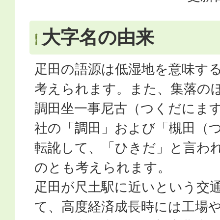
大字名の由来
疋田の語源は低湿地を意味す
考えられます。また、集落の
調田坐一事尼古（つくだにま
社の「調田」および「槻田（
転訛して、「ひきだ」と言わ
のとも考えられます。
疋田が尺土駅に近いという交
て、高度経済成長時には工場