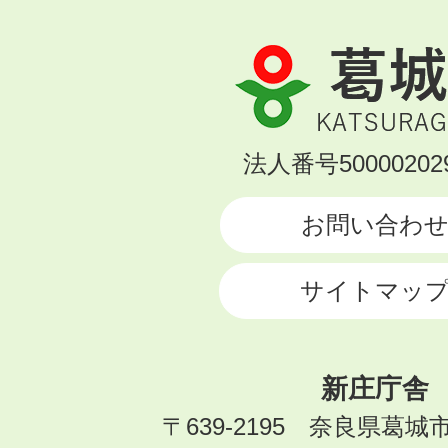
葛
城
市
KATSURAGI
法人番号500002029
CITY
お問い合わ
サイトマッ
新庄庁舎
〒639-2195 奈良県葛城