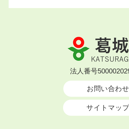
葛
城
市
KATSURAGI
法人番号500002029
CITY
お問い合わ
サイトマッ