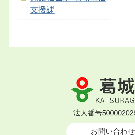
支援課
葛
城
市
KATSURAGI
法人番号500002029
CITY
お問い合わ