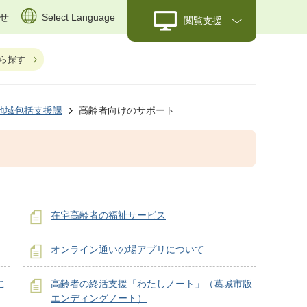
せ
Select Language
閲覧支援
ら探す
地域包括支援課
高齢者向けのサポート
在宅高齢者の福祉サービス
オンライン通いの場アプリについて
こ
高齢者の終活支援「わたしノート」（葛城市版
エンディングノート）