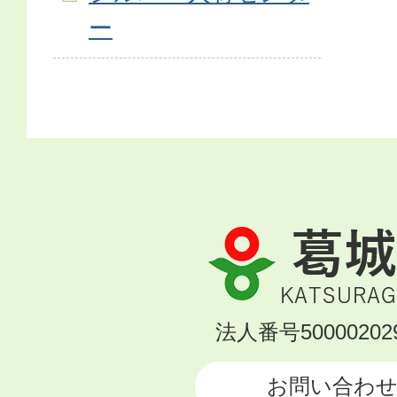
ー
葛
城
市
KATSURAGI
法人番号500002029
CITY
お問い合わ