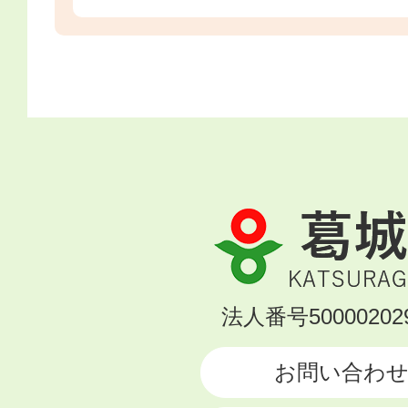
葛
城
市
KATSURAGI
法人番号500002029
CITY
お問い合わ