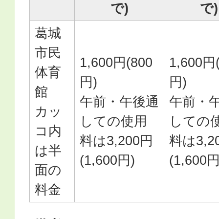
で)
で)
葛城
市民
1,600円(800
1,600円
体育
円)
円)
館
午前・午後通
午前・
カッ
しての使用
しての
コ内
料は3,200円
料は3,2
は半
(1,600円)
(1,600円
面の
料金