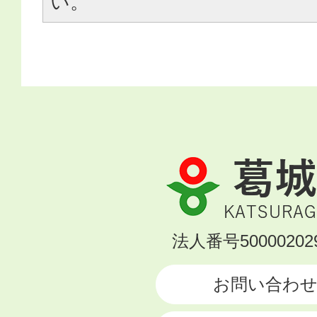
い。
葛
城
市
KATSURAGI
法人番号500002029
CITY
お問い合わ