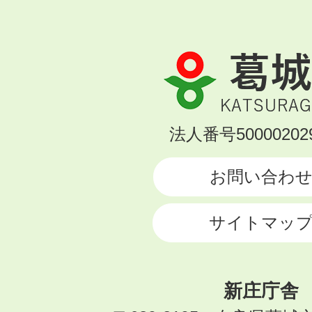
葛
城
市
KATSURAGI
法人番号500002029
CITY
お問い合わ
サイトマッ
新庄庁舎