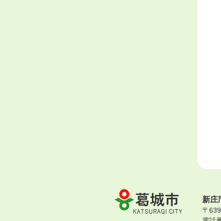
葛
新庄
城
〒63
市
電話番号