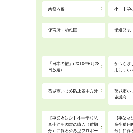
業務内容
小・中学
保育所・幼稚園
報道発表
「日本の轍」(2016年6月28
かつらぎ
日放送)
用につい
葛城市いじめ防止基本方針
葛城市い
協議会
【事業者決定】小中学校児
【事業者
童生徒用図書の購入（前期
童生徒用
分）に係る公募型プロポー
分）に係