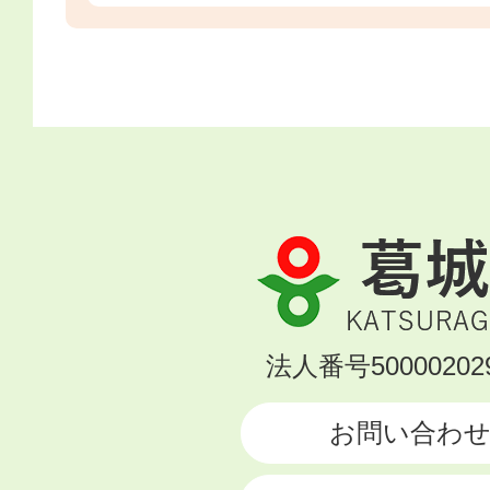
葛
城
市
KATSURAGI
法人番号500002029
CITY
お問い合わ