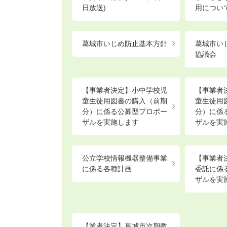
日放送)
用につい
葛城市いじめ防止基本方針
葛城市い
協議会
【事業者決定】小中学校児
【事業者
童生徒用図書の購入（前期
童生徒用
分）に係る公募型プロポー
分）に係
ザルを実施します
ザルを実
公立学校情報機器整備事業
【事業者
に係る各種計画
委託に係
ザルを実
【業者決定】葛城市次期教