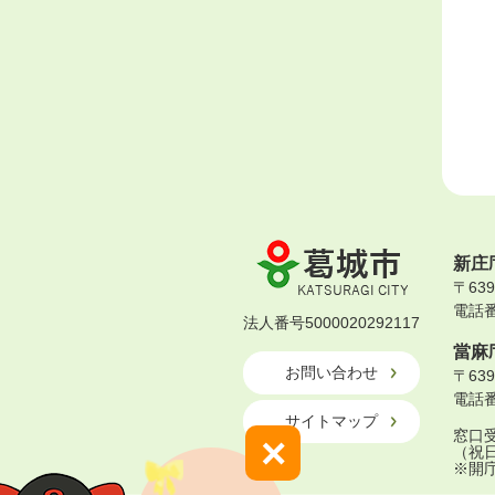
葛
新庄
城
〒63
市
電話番号
KATSURAGI
法人番号5000020292117
CITY
當麻
お問い合わせ
〒63
電話番号
サイトマップ
窓口受
×
（祝
※開