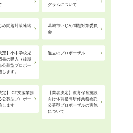
て
グラムについて
じめ問題対策連絡
葛城市いじめ問題対策委員
会
決定】小中学校児
過去のプロポーザル
図書の購入（後期
る公募型プロポー
施します。
決定】ICT支援業務
【業者決定】教育保育施設
る公募型プロポー
向け体育指導研修業務委託
施します
公募型プロポーザルの実施
について