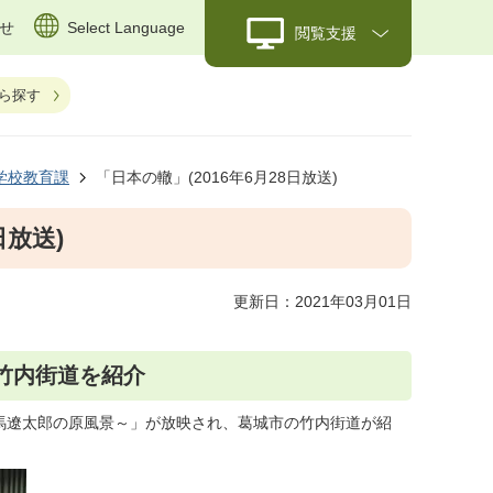
せ
Select Language
閲覧支援
ら探す
学校教育課
「日本の轍」(2016年6月28日放送)
日放送)
更新日：2021年03月01日
で竹内街道を紹介
馬遼太郎の原風景～」が放映され、葛城市の竹内街道が紹