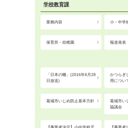
学校教育課
業務内容
小・中学
保育所・幼稚園
報道発表
「日本の轍」(2016年6月28
かつらぎ
日放送)
用につい
葛城市いじめ防止基本方針
葛城市い
協議会
【事業者決定】小中学校児
【事業者