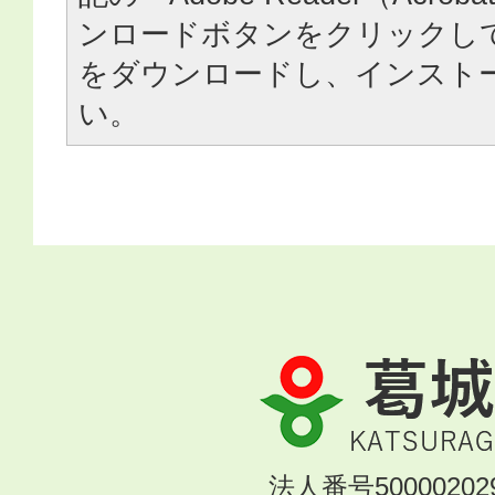
ンロードボタンをクリックし
をダウンロードし、インスト
い。
葛
城
市
KATSURAGI
法人番号500002029