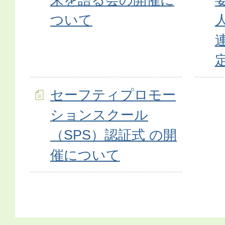
ついて
セーフティプロモー
ションスクール
（SPS）認証式 の開
催について