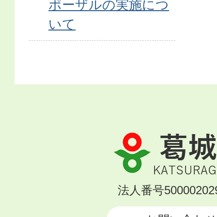
ポーザルの実施につ
いて
葛
城
市
KATSURAGI
法人番号500002029
CITY