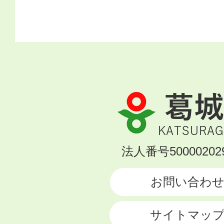
葛
城
市
KATSURAGI
法人番号500002029
CITY
お問い合わ
サイトマッ