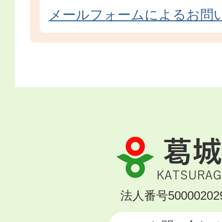
メールフォームによるお問
葛
城
市
KATSURAGI
法人番号500002029
CITY