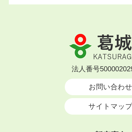
葛
城
市
KATSURAGI
法人番号500002029
CITY
お問い合わ
サイトマッ