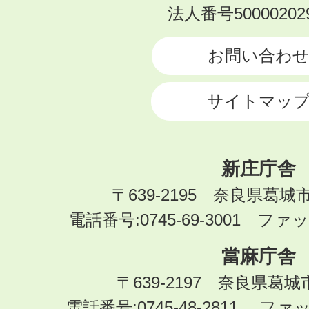
KATSURAGI
法人番号500002029
CITY
お問い合わ
サイトマッ
新庄庁舎
〒639-2195 奈良県葛城
電話番号:0745-69-3001 ファック
當麻庁舎
〒639-2197 奈良県葛
電話番号:0745-48-2811 ファック