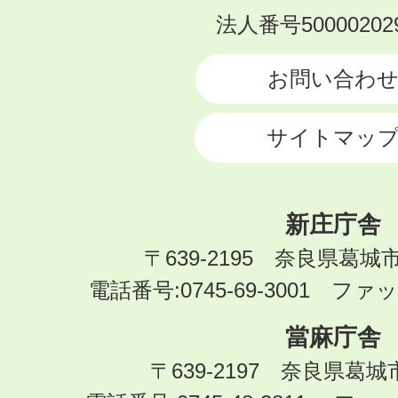
KATSURAGI
法人番号500002029
CITY
お問い合わ
サイトマッ
新庄庁舎
〒639-2195 奈良県葛城
電話番号:0745-69-3001 ファック
當麻庁舎
〒639-2197 奈良県葛