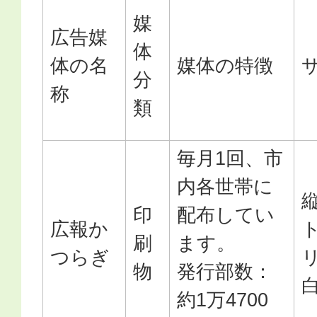
媒
広告媒
体
体の名
媒体の特徴
分
称
類
毎月1回、市
内各世帯に
印
配布してい
広報か
刷
ます。
つらぎ
物
発行部数：
約1万4700