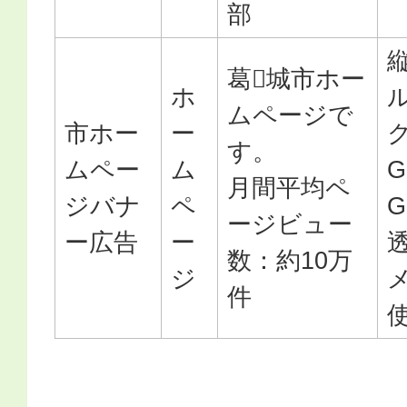
部
葛𠄀城市ホー
ホ
ムページで
市ホー
ー
す。
ムペー
ム
G
月間平均ペ
ジバナ
ペ
ージビュー
ー広告
ー
数：約10万
ジ
件