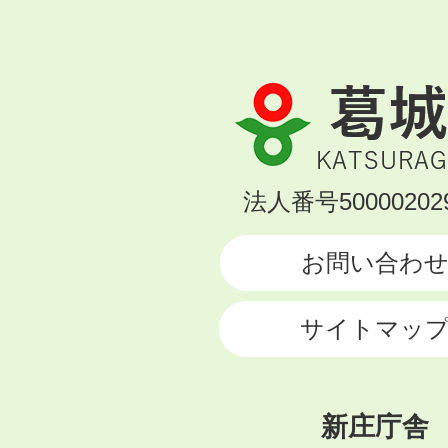
葛
城
市
KATSURAGI
法人番号500002029
CITY
お問い合わ
サイトマッ
新庄庁舎