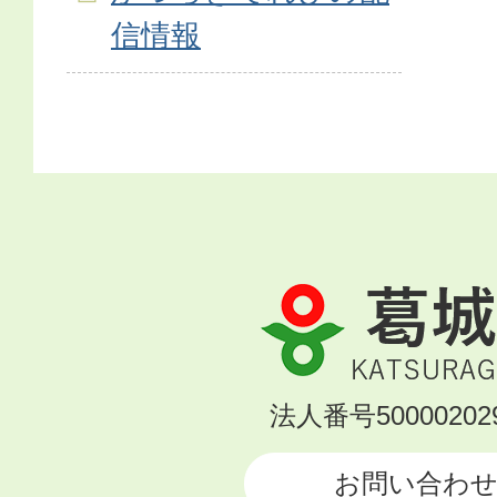
信情報
葛
城
市
KATSURAGI
法人番号500002029
CITY
お問い合わ