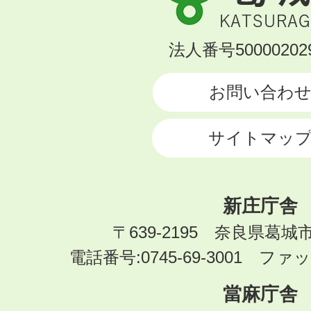
城
市
KATSURAGI
法人番号500002029
CITY
お問い合わ
サイトマッ
新庄庁舎
〒639-2195 奈良県葛城
電話番号:0745-69-3001 ファック
當麻庁舎