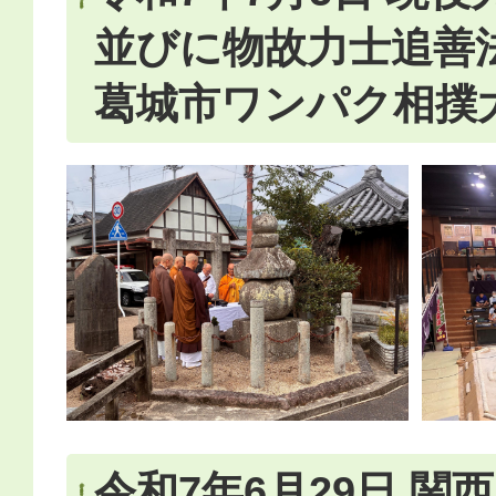
並びに物故力士追善法
葛城市ワンパク相撲
令和7年6月29日 関