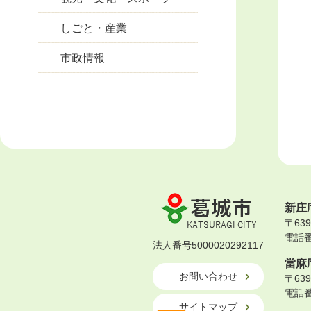
しごと・産業
市政情報
葛
新庄
城
〒63
市
電話番号
KATSURAGI
法人番号5000020292117
CITY
當麻
お問い合わせ
〒63
電話番号
サイトマップ