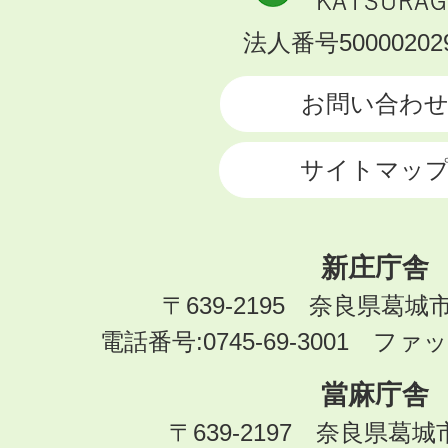
市
KATSURAGI
法人番号500002029
CITY
お問い合わ
サイトマッ
新庄庁舎
〒639-2195 奈良県葛城
電話番号:0745-69-3001 ファック
當麻庁舎
〒639-2197 奈良県葛