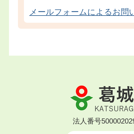
メールフォームによるお問
葛
城
市
KATSURAGI
法人番号500002029
CITY