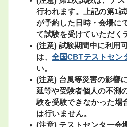
(注意) 第1次試験は、テ
行われます。上記の第1
が予約した日時・会場に
て試験を受けていただく
(注意) 試験期間中に利
は、
全国CBTテストセン
い。
(注意) 台風等災害の影
延等や受験者個人の不測
験を受験できなかった場
は行いません。
(注意) テストセンター