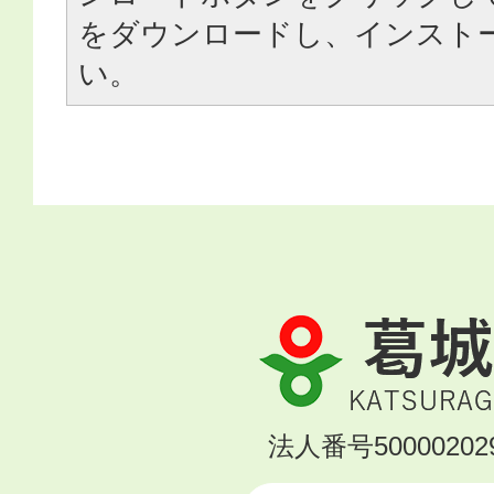
をダウンロードし、インスト
い。
葛
城
市
KATSURAGI
法人番号500002029
CITY