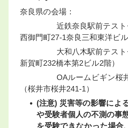
奈良県の会場：
近鉄奈良駅前テストセ
西御門町27-1奈良三和東洋ビ
大和八木駅前テストセ
新賀町232橋本第2ビル2階）
OAルームビギン桜井テ
（桜井市桜井241-1）
(注意) 災害等の影響に
や受験者個人の不測の事
を受験できなかった場合