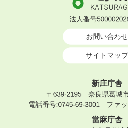
市
KATSURAGI
法人番号500002029
CITY
お問い合わ
サイトマッ
新庄庁舎
〒639-2195 奈良県葛城
電話番号:0745-69-3001 ファック
當麻庁舎