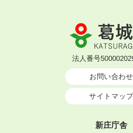
葛
城
市
KATSURAGI
法人番号500002029
CITY
お問い合わ
サイトマッ
新庄庁舎