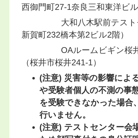
西御門町27-1奈良三和東洋ビ
大和八木駅前テストセ
新賀町232橋本第2ビル2階）
OAルームビギン桜井テ
（桜井市桜井241-1）
(注意) 災害等の影響に
や受験者個人の不測の事
を受験できなかった場合
行いません。
(注意) テストセンター