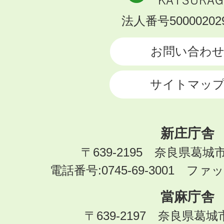
市
KATSURAGI
法人番号500002029
CITY
お問い合わ
サイトマッ
新庄庁舎
〒639-2195 奈良県葛城
電話番号:0745-69-3001 ファック
當麻庁舎
〒639-2197 奈良県葛