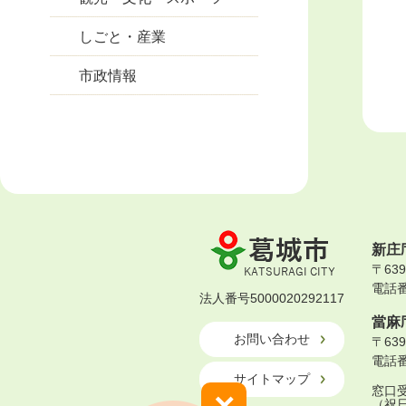
しごと・産業
市政情報
葛
新庄
城
〒63
市
電話番号
KATSURAGI
法人番号5000020292117
CITY
當麻
お問い合わせ
〒63
電話番号
サイトマップ
窓口受
×
（祝