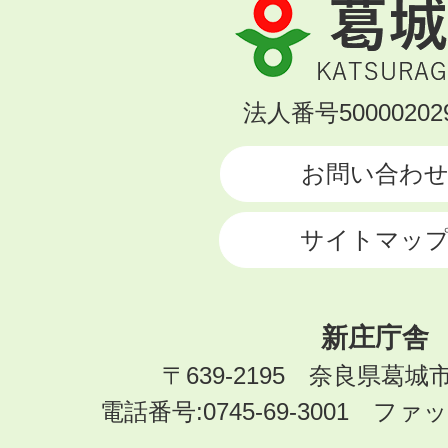
葛
城
市
KATSURAGI
法人番号500002029
CITY
お問い合わ
サイトマッ
新庄庁舎
〒639-2195 奈良県葛城
電話番号:0745-69-3001 ファック