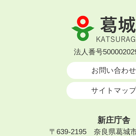
葛
城
市
KATSURAGI
法人番号500002029
CITY
お問い合わ
サイトマッ
新庄庁舎
〒639-2195 奈良県葛城