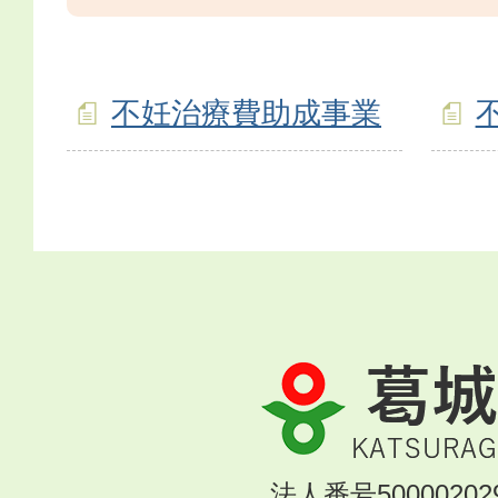
不妊治療費助成事業
葛
城
市
KATSURAGI
法人番号500002029