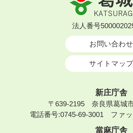
城
市
KATSURAGI
法人番号500002029
CITY
お問い合わ
サイトマッ
新庄庁舎
〒639-2195 奈良県葛城
電話番号:0745-69-3001 ファック
當麻庁舎