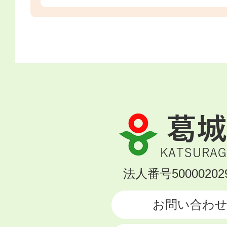
葛
城
市
KATSURAGI
法人番号500002029
CITY
お問い合わ